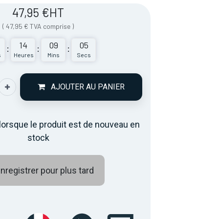
47,95
€
HT
(
47,95
€
TVA comprise
)
14
09
05
:
:
:
s
Heures
Mins
Secs
AJOUTER AU PANIER
lorsque le produit est de nouveau en
stock
nregistrer pour plus tard