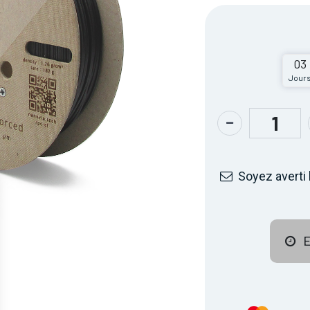
03
Jour
Soyez averti 
E