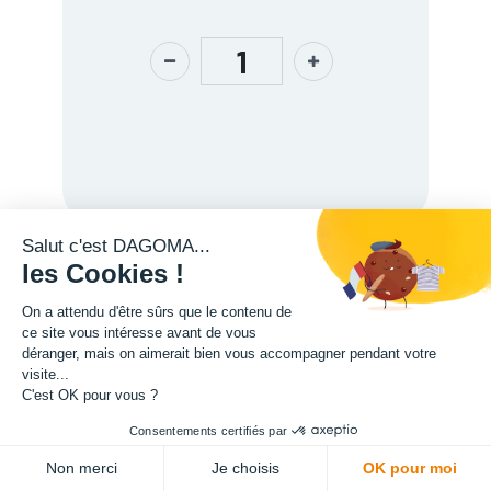
Salut c'est DAGOMA...
les Cookies !
Description
On a attendu d'être sûrs que le contenu de
ce site vous intéresse avant de vous
déranger, mais on aimerait bien vous accompagner pendant votre
visite...
C'est OK pour vous ?
Consentements certifiés par
Tête d'impression PRO430 - 0.6mm Laiton
Tête d'impression PRO430 - 0.6mm Cuivre
ADD TO CART
Non merci
Je choisis
OK pour moi
350,00
€
350,00
€