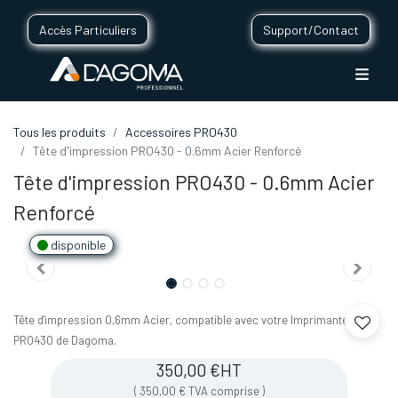
Accès Particuliers
Support/Contact
Tous les produits
Accessoires PRO430
Tête d'impression PRO430 - 0.6mm Acier Renforcé
Tête d'impression PRO430 - 0.6mm Acier
Renforcé
disponible
Tête d'impression 0,6mm Acier, compatible avec votre Imprimante 3D
PRO430 de Dagoma.
350,00
€
HT
(
350,00
€
TVA comprise
)