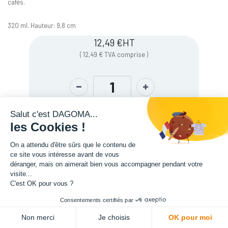
cafés.
320 ml. Hauteur: 9,8 cm
12,49
€
HT
(
12,49
€
TVA comprise
)
Salut c'est DAGOMA...
les Cookies !
On a attendu d'être sûrs que le contenu de
ce site vous intéresse avant de vous
déranger, mais on aimerait bien vous accompagner pendant votre
visite...
C'est OK pour vous ?
Description
Consentements certifiés par
ADD TO CART
Non merci
Je choisis
OK pour moi