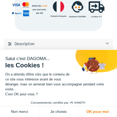
Description
Salut c'est DAGOMA...
les Cookies !
On a attendu d'être sûrs que le contenu de
ce site vous intéresse avant de vous
L'expertise de la fabrication additive francaise, au service de vos
déranger, mais on aimerait bien vous accompagner pendant votre
projets.
visite...
C'est OK pour vous ?
TISSEL
Consentements certifiés par
84 avenue de la Fosse aux Chenes
ADD TO CART
Non merci
Je choisis
OK pour moi
59100 Roubaix, France