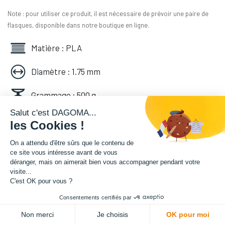
Note : pour utiliser ce produit, il est nécessaire de prévoir une paire de
flasques, disponible dans notre boutique en ligne.
Matière : PLA
Diamètre : 1.75 mm
Grammage : 500 g
Salut c'est DAGOMA...
Couleur : Gris
les Cookies !
Facilité d'utilisation : Accessible
On a attendu d'être sûrs que le contenu de
ce site vous intéresse avant de vous
déranger, mais on aimerait bien vous accompagner pendant votre
14,16
€
HT
visite...
(
14,16
€
TVA comprise
)
C'est OK pour vous ?
Consentements certifiés par
ADD TO CART
Non merci
Je choisis
OK pour moi