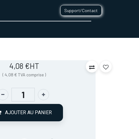
Support/Contact
0
CONTACT
4,08
€
HT
(
4,08
€
TVA comprise
)
AJOUTER AU PANIER