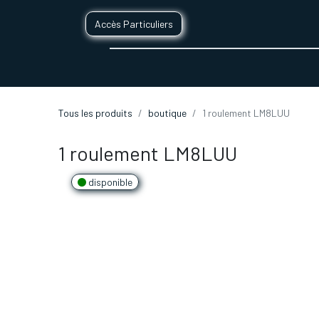
Accès Particuliers
SERVICES D'IMPRESSION 3D
SECTE
Tous les produits
boutique
1 roulement LM8LUU
1 roulement LM8LUU
disponible