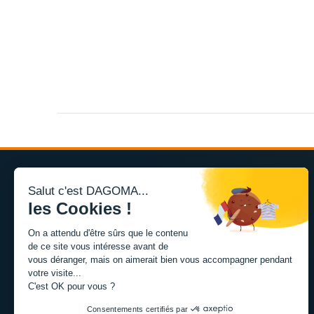
Salut c'est DAGOMA...
les Cookies !
L'expertise de la fabrication additive francaise, au service
On a attendu d'être sûrs que le contenu
de vos projets.
de ce site vous intéresse avant de
vous déranger, mais on aimerait bien vous accompagner pendant
votre visite...
TISSEL
C'est OK pour vous ?
84 avenue de la Fosse aux Chenes
59100 Roubaix, France
Consentements certifiés par