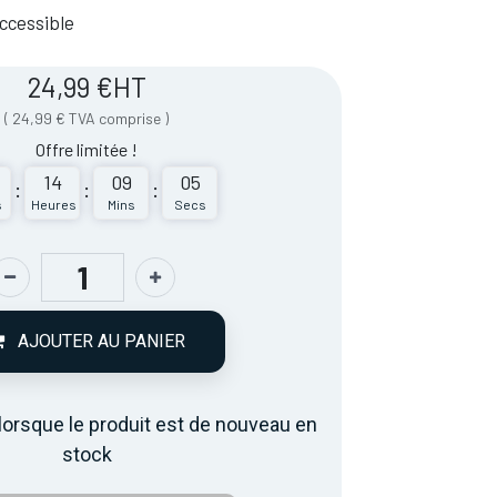
 Accessible
24,99
€
HT
(
24,99
€
TVA comprise
)
Offre limitée !
14
09
05
:
:
:
s
Heures
Mins
Secs
AJOUTER AU PANIER
lorsque le produit est de nouveau en
stock