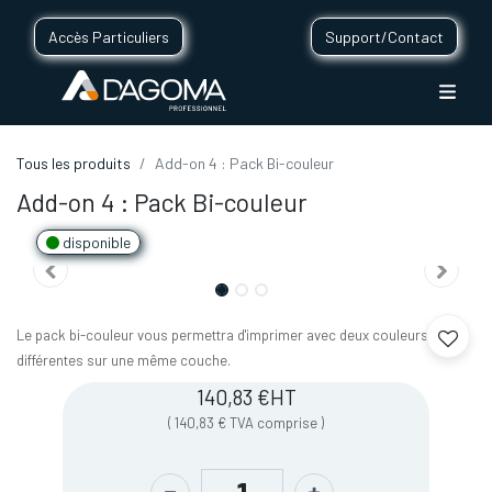
Accès Particuliers
Support/Contact
Tous les produits
Add-on 4 : Pack Bi-couleur
Add-on 4 : Pack Bi-couleur
disponible
Le pack bi-couleur vous permettra d'imprimer avec deux couleurs
différentes sur une même couche.
140,83
€
HT
(
140,83
€
TVA comprise
)