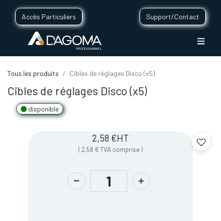
Accès Particuliers
Support/Contact
Tous les produits
Cibles de réglages Disco (x5)
Cibles de réglages Disco (x5)
disponible
2,58
€
HT
(
2,58
€
TVA comprise
)