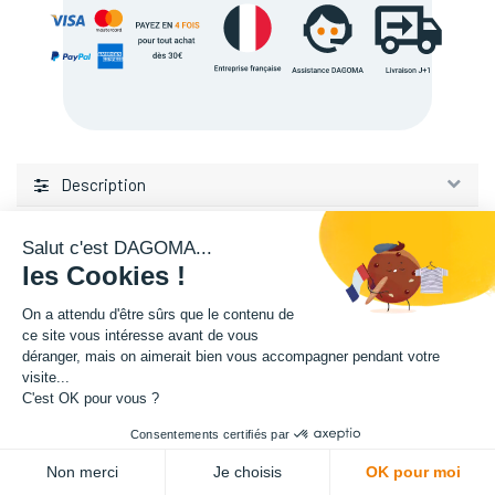
Description
Salut c'est DAGOMA...
les Cookies !
On a attendu d'être sûrs que le contenu de
ce site vous intéresse avant de vous
L'expertise de la fabrication additive francaise, au service de vos
déranger, mais on aimerait bien vous accompagner pendant votre
projets.
visite...
C'est OK pour vous ?
TISSEL
Consentements certifiés par
84 avenue de la Fosse aux Chenes
ADD TO CART
Non merci
Je choisis
OK pour moi
59100 Roubaix, France