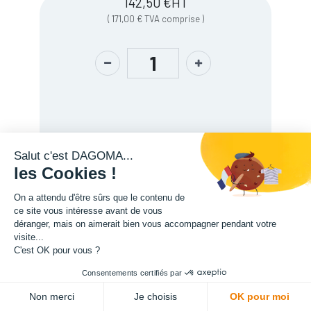
142,50
€
HT
(
171,00
€
TVA comprise
)
Salut c'est DAGOMA...
les Cookies !
On a attendu d'être sûrs que le contenu de
Description
ce site vous intéresse avant de vous
déranger, mais on aimerait bien vous accompagner pendant votre
visite...
C'est OK pour vous ?
Consentements certifiés par
ADD TO CART
Non merci
Je choisis
OK pour moi
L'expertise de la fabrication additive francaise, au service de vos