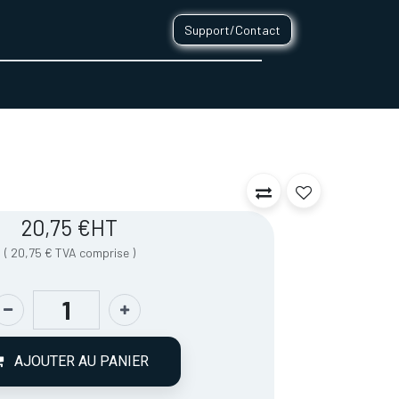
Support/Contact
0
CONTACT
20,75
€
HT
(
20,75
€
TVA comprise
)
AJOUTER AU PANIER