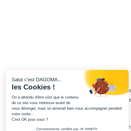
Salut c'est DAGOMA...
les Cookies !
Cet ensemble de 6 bras en plastique inj
On a attendu d'être sûrs que le contenu
magnétique de fixation de la tête d'imp
de ce site vous intéresse avant de
vous déranger, mais on aimerait bien vous accompagner pendant
votre visite...
Votre colis contient:
C'est OK pour vous ?
6x Bras de fixation avec leurs aiman
Consentements certifiés par