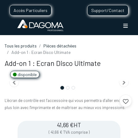
Accès Particuliers
Support/Contact
Tous les produits
Pièces détachées
Add-on 1 : Ecran Disco Ultimate
Add-on 1 : Ecran Disco Ultimate
disponible
L’écran de contrôle est l’accessoire qui vous permettra d’aller encore
plus loin avec l'imprimante et de maîtriser au mieux vos impressions.
41,66
€
HT
(
41,66
€
TVA comprise
)