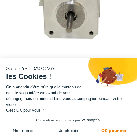
Salut c'est DAGOMA...
les Cookies !
12,42
€
HT
(
12,42
€
TVA comprise
)
On a attendu d'être sûrs que le contenu de
Offre limitée !
ce site vous intéresse avant de vous
déranger, mais on aimerait bien vous accompagner pendant votre
03
14
09
05
:
:
:
visite...
Jours
Heures
Mins
Secs
C'est OK pour vous ?
Consentements certifiés par
Non merci
Je choisis
OK pour moi