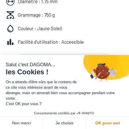
Diamètre : 1.75 mm
Grammage : 750 g
Couleur : Jaune Soleil
Facilité d'utilisation : Accessible
20,82
€
HT
(
20,82
€
TVA comprise
)
Salut c'est DAGOMA...
les Cookies !
On a attendu d'être sûrs que le contenu de
ce site vous intéresse avant de vous
déranger, mais on aimerait bien vous accompagner pendant votre
visite...
C'est OK pour vous ?
Consentements certifiés par
ADD TO CART
Non merci
Je choisis
OK pour moi