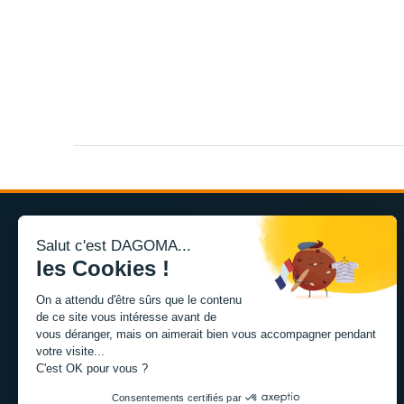
Salut c'est DAGOMA...
les Cookies !
L'expertise de la fabrication additive francaise, au service
On a attendu d'être sûrs que le contenu
de vos projets.
de ce site vous intéresse avant de
vous déranger, mais on aimerait bien vous accompagner pendant
votre visite...
TISSEL
C'est OK pour vous ?
84 avenue de la Fosse aux Chenes
59100 Roubaix, France
Consentements certifiés par