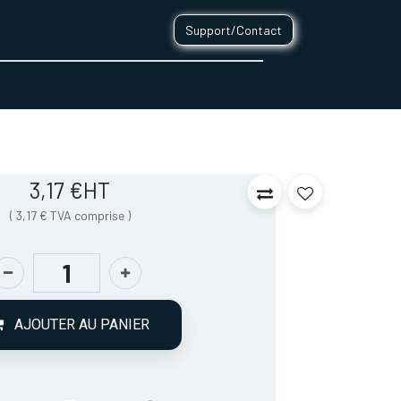
Support/Contact
0
CONTACT
3,17
€
HT
(
3,17
€
TVA comprise
)
AJOUTER AU PANIER