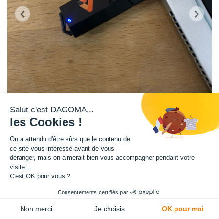
Salut c'est DAGOMA...
les Cookies !
On a attendu d'être sûrs que le contenu de
Carte SD non fournie
ce site vous intéresse avant de vous
déranger, mais on aimerait bien vous accompagner pendant votre
4,08
€
HT
visite...
(
4,08
€
TVA comprise
)
C'est OK pour vous ?
03
14
09
05
:
:
:
Consentements certifiés par
Jours
Heures
Mins
Secs
ADD TO CART
Non merci
Je choisis
OK pour moi