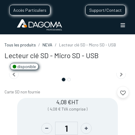
Accès Particuliers
Support/Contact
Tous les produits
NEVA
Lecteur clé SD - Micro SD - USB
Lecteur clé SD - Micro SD - USB
disponible
Carte SD non fournie
4,08
€
HT
(
4,08
€
TVA comprise
)