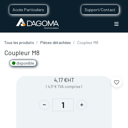
Accès Particuliers
Support/Contact
Tous les produits
Pièces détachées
Coupleur M8
Coupleur M8
disponible
4,17
€
HT
(
4,17
€
TVA comprise
)