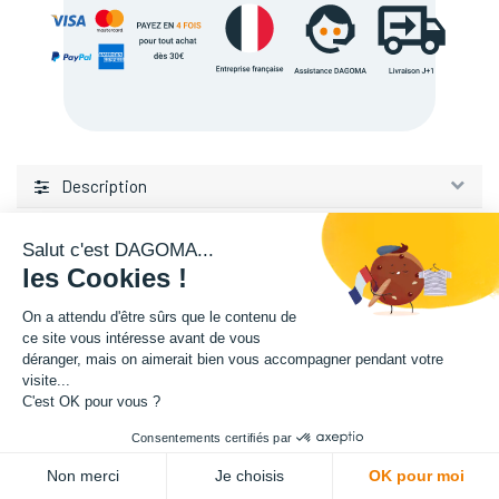
Description
Salut c'est DAGOMA...
les Cookies !
On a attendu d'être sûrs que le contenu de
ce site vous intéresse avant de vous
L'expertise de la fabrication additive francaise, au service de vos
déranger, mais on aimerait bien vous accompagner pendant votre
projets.
visite...
C'est OK pour vous ?
TISSEL
Consentements certifiés par
84 avenue de la Fosse aux Chenes
ADD TO CART
Non merci
Je choisis
OK pour moi
59100 Roubaix, France