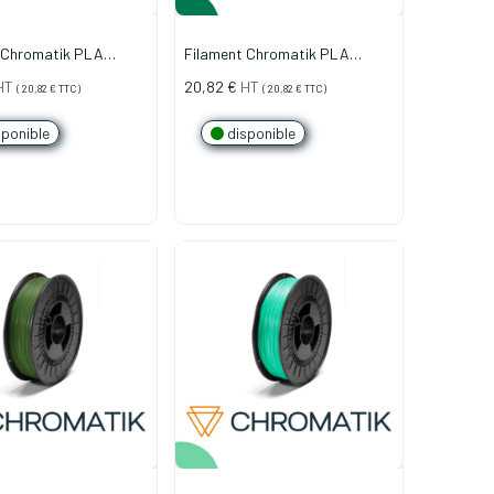
 Chromatik PLA
Filament Chromatik PLA
 Rouge Carmin (750g)
1.75mm - Vert Émeraude (750g)
HT
20,82
€
HT
(
20,82
€
TTC)
(
20,82
€
TTC)
ponible
disponible