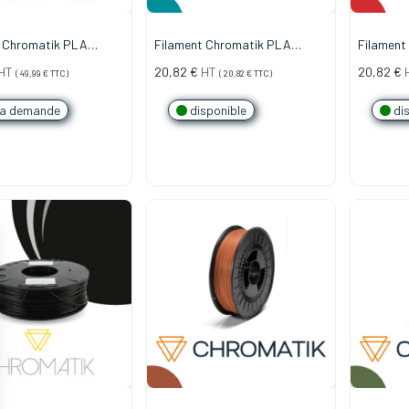
t Chromatik PLA
Filament Chromatik PLA
Filament
 Blanc (2,2kg)
1.75mm - Bleu Paon (750g)
1.75mm -
HT
20,82
€
HT
20,82
€
(
49,99
€
TTC)
(
20,82
€
TTC)
la demande
disponible
dis