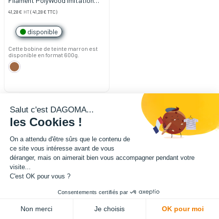
Filament PolyWood imitation
Bois PLA 1.75mm 600g
41,28
€
HT
(
41,28
€
TTC)
disponible
Cette bobine de teinte marron est
disponible en format 600g.
Salut c'est DAGOMA...
les Cookies !
On a attendu d'être sûrs que le contenu de
ce site vous intéresse avant de vous
déranger, mais on aimerait bien vous accompagner pendant votre
visite...
C'est OK pour vous ?
Consentements certifiés par
Non merci
Je choisis
OK pour moi