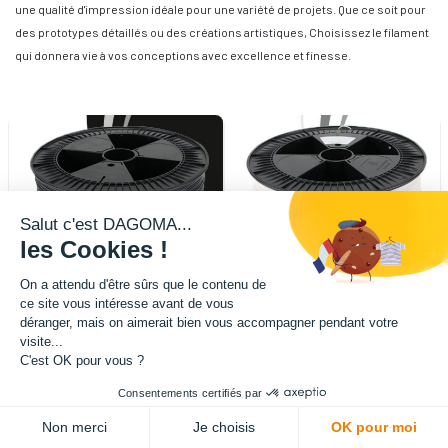
une qualité d'impression idéale pour une variété de projets. Que ce soit pour
des prototypes détaillés ou des créations artistiques, Choisissez le filament
qui donnera vie à vos conceptions avec excellence et finesse.
Salut c'est DAGOMA...
les Cookies !
On a attendu d'être sûrs que le contenu de
ce site vous intéresse avant de vous
déranger, mais on aimerait bien vous accompagner pendant votre
visite...
C'est OK pour vous ?
Filament Chromatik PLA 1.75mm
Filament Chromatik PLA 1.75mm
- Noir (2,2kg)
- Blanc (2,2kg)
49,99
€
HT
(
49,99
€
TTC)
49,99
€
HT
(
49,99
€
TTC)
Consentements certifiés par
Non merci
Je choisis
OK pour moi
disponible
A la demande