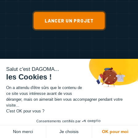
LANCER UN PROJET
Salut c'est DAGOMA...
les Cookies !
+1 000 000
+
On a attendu d'être sûrs que le contenu de
ce site vous intéresse avant de vous
PIÈCES PRODUITES / AN
déranger, mais on aimerait bien vous accompagner pendant votre
visite...
C'est OK pour vous ?
Consentements certifiés par
+300
+
Non merci
Je choisis
OK pour moi